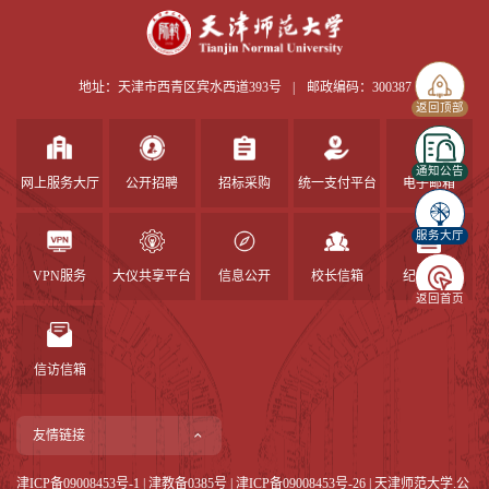
地址：天津市西青区宾水西道393号
|
邮政编码：300387
返回顶部
通知公告
网上服务大厅
公开招聘
招标采购
统一支付平台
电子邮箱
服务大厅
VPN服务
大仪共享平台
信息公开
校长信箱
纪检信箱
返回首页
信访信箱
友情链接
津ICP备09008453号-1
|
津教备0385号
| 津ICP备09008453号-26 | 天津师范大学.公