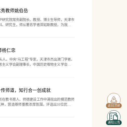
优秀教师姚伯岳
护研究院常务副院长、教授、博士生导师，天津市
读本科、研究生，师从著名学者郑如斯教授，为我国版
承和弘扬中华古籍奉献毕生的高尚情怀，立志投身
时，内心也随之富足和...
师杨仁忠
头人。中央“马工程”专家，天津市杰出津门学者、
思主义学会副理事长，中国历史唯物主义学会文化
会会长、天津市“马克思主义基本原理”课教学指导
树人使命，言传身...
备传师道，知行合一创成就
表彰在教书育人、师德建设工作中涌现出的模范教师
神，营造尊师重教浓厚氛围，评选出10位优秀教
返回顶部
体。为更好发挥先进典型榜样的立德垂范效应，巩固
事迹，推出“躬耕不辍 ...
通知公告