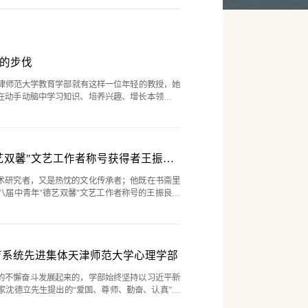
的步伐
天津师范大学教育学部就有这样一位年轻的教授，她
在动手动脑中学习知识、培养兴趣、增长本领。她
高校教师教学创新大赛天津赛区荣获新文科正高组
心课程，该课程源于我...
【教育家精神万里行】走近天津市第八届中青年"德艺双馨"文艺工作者称号获得者王振良教授
术研究者，又是热忱的文化传承者；他既在书斋里
八届中青年"德艺双馨"文艺工作者称号的王振良教
，1991年至1998年间就读于南开大学中文系，并
版部编辑、出版部主任...
育系统先进集体天津师范大学心理学部
年的不懈奋斗发展起来的，学部始终坚持以习近平新
家沈德立先生提出的“爱国、尊师、勤奋、认真”的
发展的奋进之路。师者情怀：立德为先 言传身教育