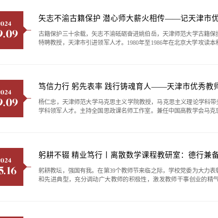
矢志不渝古籍保护 潜心师大薪火相传——记天津市
2024
9.09
古籍保护三十余载，矢志不渝砥砺奋进姚伯岳，天津师范大学古籍保
特聘教授，天津市引进领军人才。1980年至1986年在北京大学攻
本目录学大师王重民先生的再传弟子。就学时，有感于诸位先辈为传
中华古籍保护及其人才培养事业。姚伯岳认为，对于热忱的事业足够坚定
笃信力行 躬先表率 践行铸魂育人——天津市优秀教
2024
9.09
杨仁忠，天津师范大学马克思主义学院教授，马克思主义理论学科带
学科领军人才。主持全国思政课名师工作室。兼任中国高教学会马克
安全与建设专业委员会执行理事长，天津市当代中国马克思主义研究
委员会主任等。他扎根教育教学一线39年，不忘教书育人初心，牢记立德
躬耕不辍 精业笃行丨离散数学课程教研室：德行兼
2024
5.16
躬耕教坛，强国有我。在第39个教师节来临之际，学校党委为大力
和先进典型，充分调动广大教师的积极性，激发教师干事创业的精气
师、5位优秀教育工作者、15位师德先进个人和5个师德建设先进集
主题教育和师德集中学习教育成效，党委教师工作部精心汇编了他们的先进