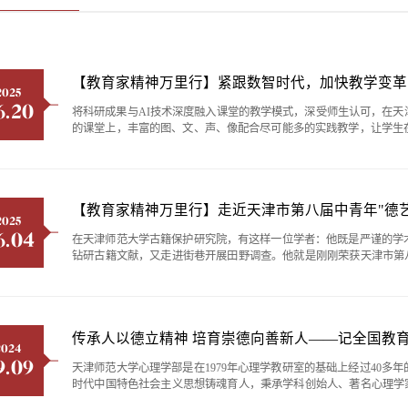
【教育家精神万里行】紧跟数智时代，加快教学变革
2025
6.20
将科研成果与AI技术深度融入课堂的教学模式，深受师生认可，在
的课堂上，丰富的图、文、声、像配合尽可能多的实践教学，让学生
就是刚刚带领团队凭借《多媒体画面艺术设计》课程，在第五届全国
一等奖的王雪。《多媒体画面艺术设计》是教育技术学（师范）专业的核
2025
6.04
在天津师范大学古籍保护研究院，有这样一位学者：他既是严谨的学
钻研古籍文献，又走进街巷开展田野调查。他就是刚刚荣获天津市第
授。从新闻人到学者的华丽转身王振良，1972年出生于吉林省公主岭市
获得文学硕士学位。毕业后，他进入今晚报社工作，历任要闻部记者、出
传承人以德立精神 培育崇德向善新人——记全国教
2024
9.09
天津师范大学心理学部是在1979年心理学教研室的基础上经过40多
时代中国特色社会主义思想铸魂育人，秉承学科创始人、著名心理学
治学精神，主动对接国家和社会需求，走出了一条推动心理学本土化