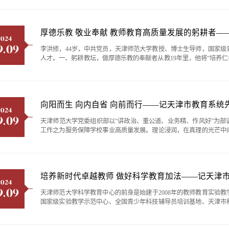
时代新人作为心理学科的带头人，天津师范大学党委常委、副校长白学军教
厚德乐教 敬业奉献 教师教育高质量发展的躬耕者—
2024
9.09
李洪修，44岁，中共党员，天津师范大学教授、博士生导师，国家
人才。一、躬耕教坛，做厚德乐教的奉献者从教19年里，他将“培养仁
涵养生命”的教学观为引领，秉承“启智润心，情感陶冶”的教学理念
育的真谛是在传授知识的同时，播下家国情怀的种子；将小我融入大我的
向阳而生 向内自省 向前而行——记天津市教育系
2024
9.09
天津师范大学党委组织部以“讲政治、重公道、业务精、作风好”为
工作之为服务保障学校事业高质量发展。理论浸润，在真理的光芒中
通做实习近平新时代中国特色社会主义思想作为立身之本，以学真经
部门始终把理论学习摆在突出位置，持续三年坚持“雷打不动星期三”理论
2024
9.09
天津师范大学科学教育中心的前身是始建于2008年的教师教育实验
国家级实验教学示范中心、全国青少年科技辅导员培训基地、天津市
育工作者培训与实践基地，负责全国青少年科技辅导员专业水平跨省
育才重任科学教育中心坚持以习近平新时代中国特色社会主义思想为指引