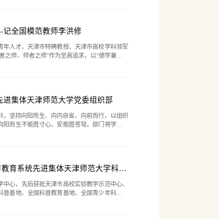
授最“乐在其中”...
—记全国模范教师李洪修
级青年人才、天津市特聘教授、天津市高校学科领军
者之师、师者之师”作为至高追求，以“德学兼修，
，潜心立德树人，始终坚守在教学一线。他深知，教
理想信念传递...
统先进集体天津师范大学党委组织部
部训，坚持向阳而生、向内自省、向前而行，以组织
向阳而生不能胜寸心，安能胜苍穹。部门将学懂弄
铸牢对党绝对忠诚。在构建机制中推动常态长效。
学习机制，在自身...
培养新时代卓越教师 做好科学教育加法——记天津市教育系统先进集体天津师范大学科学教育中心
教学中心，先后获批天津市高校实验教学示范中心、
科普基地、全国科普教育基地、全国青少年科技教
认证工作。一、强化党建统领，勇担为党育人为国
，始终把党的政治建设...