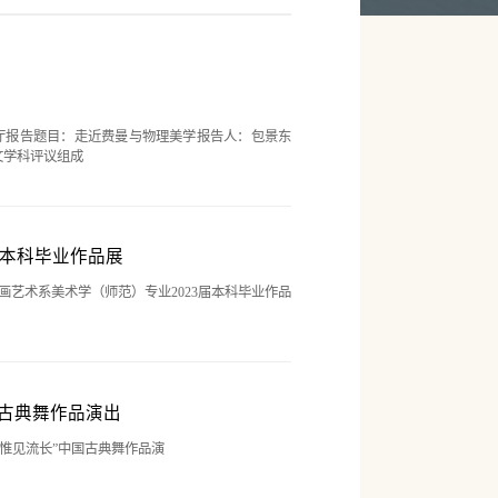
大报告厅报告题目：走近费曼与物理美学报告人：包景东
文学科评议组成
届本科毕业作品展
画艺术系美术学（师范）专业2023届本科毕业作品
国古典舞作品演出
“惟见流长”中国古典舞作品演