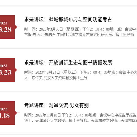
求是讲坛：邺城都城布局与空间功能考古
2023
3.28
时 间：2023年3月30日（星期四） 下午2：30-4：00地 点：
古报 告 人：朱岩石 中国社会科学院考古研究所研究员、博士生
住建部保护传承专委会委员
求是讲坛：开放创新生态与图书情报发展
2023
3.23
时间：2023年3月24日（星期五） 下午3：00-4：30地点：会
人：陈传夫 武汉大学资深教授博士生导
专题讲座：沟通交流 男女有别
2022
1.18
时间：2022年11月18日 下午2：30-4：00地点：会议中心中报
博士，天津师范大学教授、博士生导师。天津市教学名师，天津市优
会普通心理与实验心理专业委员会委员，中国心理卫生协会青少年心
科普创新专业委员会委员，中国心理学会临床与咨询心理学专业委员会注