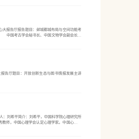
会议中心大报告厅报告题目：邺城都城布局与空间功能考
导师 中国考古学会秘书长、中国文物学会副会长、
议中心大报告厅题目：开放创新生态与图书情报发展主讲
告厅报告人：刘希平简介：刘希平，中国科学院心理研究所
秀教师，中国心理学会认定心理学家。中国心理学
理卫生专业委员会委员，中国科普作家协会心理学
册督导师。美国伊利...