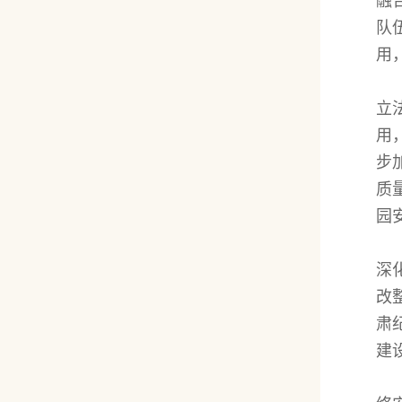
融
队
用
立
用
步
质
园
深
改
肃
建