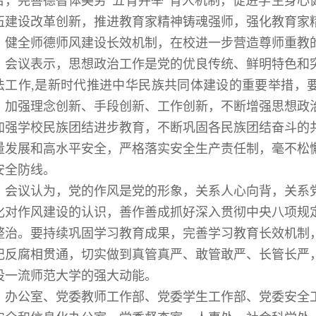
合，完善德智体美劳“五育并举”育人机制，促进学生身心
伍建设改革创新，推进教育家精神铸魂强师，强化教育家
，健全师德师风建设长效机制，在校进一步营造尊师重教
会议表示，思想政治工作是党的优良传统、鲜明特色和
法工作,是新时代推进中华民族共同体建设的重要举措，
，加强理念创新、手段创新、工作创新，不断增强思想政
加强学校民族团结进步教育，不断巩固各民族团结奋斗的
量发展和高水平安全，严格落实安全生产责任制，毫不松
安全防线。
会议认为，党的作风是党的形象，关系人心向背，关系
化对作风建设的认识，善作善成抓好深入贯彻中央八项规
整治。要持续巩固学习教育成果，完善学习教育长效机制
纪反腐相贯通，切实做到真管真严、敢管敢严、长管长严
设一流师范大学的强大动能。
办公室、党委教师工作部、党委学生工作部、党委安全