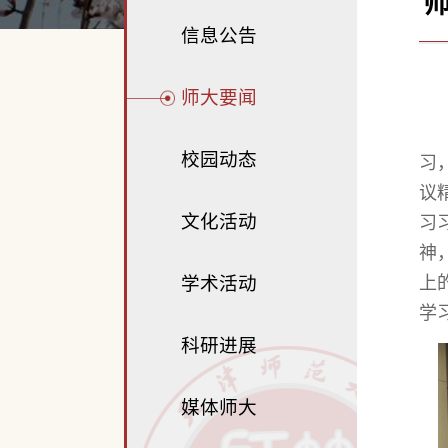
信息公告
师大要闻
校园动态
习
议
文化活动
习
神
上
学术活动
学
科研进展
媒体师大