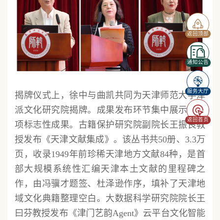
返回顶部
通知公告
服务大厅
揭牌仪式上，徐中与曲凯共同为天津师范大学津
派文化研究院揭牌。成果发布环节集中展示了三
返回首页
项标志性成果。古籍保护研究院副院长王振良教
授发布《天津文献集成》。该丛书共50册、3.3万
页，收录1949年前珍稀天津地方文献84种，是首
部大规模系统性汇编天津本土文献的里程碑之
作，由冯骥才题签、杜泽逊作序，填补了天津地
域文化典籍整理空白。大数据科学研究院院长王
曰芬教授发布《津门艺韵Agent》云平台文化智能