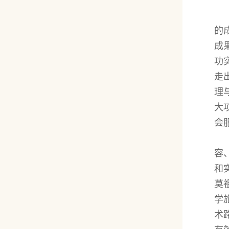
的
成
功
走
理
大
会
容
和
莫
学
术