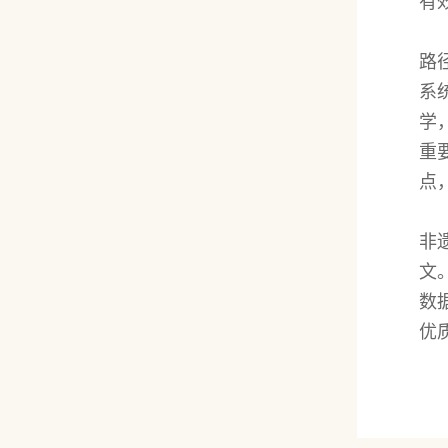
有
路
系
学
重
点
非
文
数
优