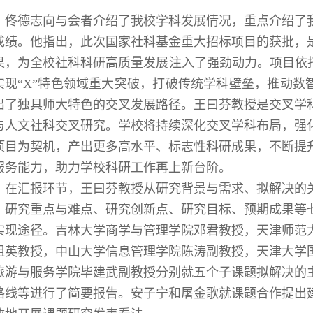
佟德志向与会者介绍了我校学科发展情况，重点介绍了
成绩。他指出，此次国家社科基金重大招标项目的获批，
果，为全校社科科研高质量发展注入了强劲动力。项目依托“
实现“X”特色领域重大突破，打破传统学科壁垒，推动数
出了独具师大特色的交叉发展路径。王曰芬教授是交叉学
与人文社科交叉研究。学校将持续深化交叉学科布局，强
项目为契机，产出更多高水平、标志性科研成果，不断提
服务能力，助力学校科研工作再上新台阶。
在汇报环节，王曰芬教授从研究背景与需求、拟解决的
、研究重点与难点、研究创新点、研究目标、预期成果等
实现途径。吉林大学商学与管理学院邓君教授，天津师范
祖英教授，中山大学信息管理学院陈涛副教授，天津大学
旅游与服务学院毕建武副教授分别就五个子课题拟解决的
路线等进行了简要报告。安子宁和屠金歌就课题合作提出