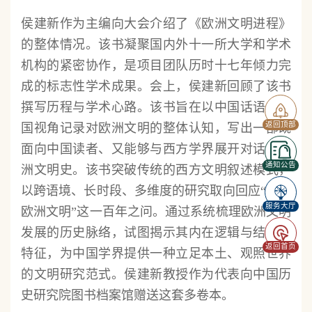
侯建新作为主编向大会介绍了《欧洲文明进程》
的整体情况。该书凝聚国内外十一所大学和学术
机构的紧密协作，是项目团队历时十七年倾力完
成的标志性学术成果。会上，侯建新回顾了该书
撰写历程与学术心路。该书旨在以中国话语与中
返回顶部
国视角记录对欧洲文明的整体认知，写出一部既
面向中国读者、又能够与西方学界展开对话的欧
通知公告
洲文明史。该书突破传统的西方文明叙述模式，
以跨语境、长时段、多维度的研究取向回应“何谓
服务大厅
欧洲文明”这一百年之问。通过系统梳理欧洲文明
发展的历史脉络，试图揭示其内在逻辑与结构性
返回首页
特征，为中国学界提供一种立足本土、观照世界
的文明研究范式。侯建新教授作为代表向中国历
史研究院图书档案馆赠送这套多卷本。