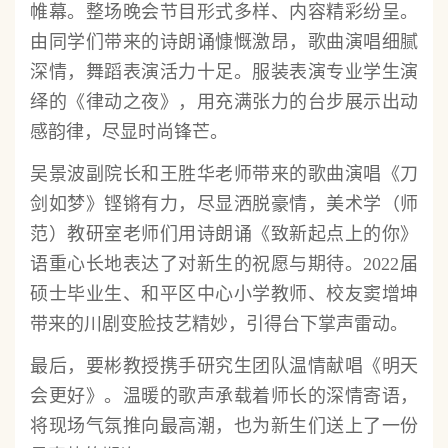
帷幕。整场晚会节目形式多样、内容精彩纷呈。
由同学们带来的诗朗诵慷慨激昂，歌曲演唱细腻
深情，舞蹈表演活力十足。服装表演专业学生演
绎的《律动之夜》，用充满张力的台步展示出动
感韵律，尽显时尚锋芒。
吴景波副院长和王胜华老师带来的歌曲演唱《刀
剑如梦》铿锵有力，尽显洒脱豪情，美术学（师
范）教研室老师们用诗朗诵《致新起点上的你》
语重心长地表达了对新生的祝愿与期待。2022届
硕士毕业生、和平区中心小学教师、校友窦增坤
带来的川剧变脸技艺精妙，引得台下掌声雷动。
最后，要彬教授携手研究生团队温情献唱《明天
会更好》。温暖的歌声承载着师长的深情寄语，
将现场气氛推向最高潮，也为新生们送上了一份