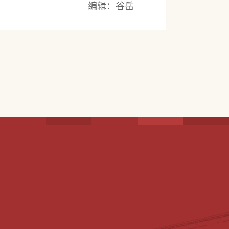
编辑：谷岳