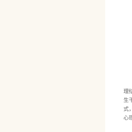
理
生
式
心