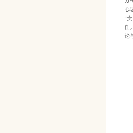
分
心
“
任
论