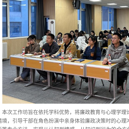
本次工作坊旨在依托学科优势，将廉政教育与心理学理
情境，引导干部在角色扮演中亲身体验廉政决策时的心理