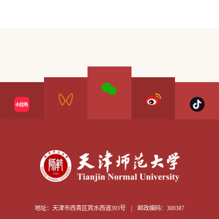
地址：天津市西青区宾水西道393号
|
邮政编码：300387