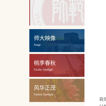
师大映像
Image
桃李春秋
Faculty Spotlight
风华正茂
Student Spotlight
真