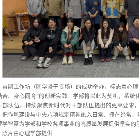
首期工作坊（团学骨干专场）的成功举办，标志着心理
结合、身心同育”的创新实践。学部将以此为契机，系统
干部队伍，持续聚焦新时代对干部队伍提出的更高要求
，把作风建设与中央八项规定精神融入日常、抓在经常，常
理学智慧为学部和学校各项事业的高质量发展提供坚实的
照片由心理学部提供