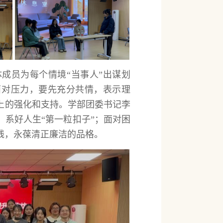
成员为每个情境“当事人”出谋划
面对压力，要先充分共情，表示理
上的强化和支持。学部团委书记李
系好人生“第一粒扣子”；面对困
线，永葆清正廉洁的品格。