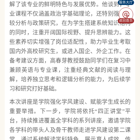
服务大厅
解了该专业的鲜明特色与发展优势。他谈到，专
业课程不仅涵盖政治学基础理论，还特别强调比
返回首页
较分析与政策研究，在为学生搭建系统知识结构
的同时，注重开阔国际视野、提升思辨能力。这
些素养切实增强了岗位适配性，助力毕业生考取
国内外高校研究生，或进入国企、外企工作。在
备考建议方面，高春芽教授鼓励同学们在复习中
兼顾英语与专业课，注重经典文献的阅读与理
解，培养独立思考和逻辑分析的能力，为后续学
习和研究打好基础。
本次讲座是学院强化学风建设、赋能学生成长的
重要举措。下一步，学院将依托“四正讲堂”平
台，持续推进覆盖全学科的系列讲座，邀请学院
各学科的带头人及骨干教师走进学风建设第二课
堂，通过系统解读学科特色、展示育人成效、传