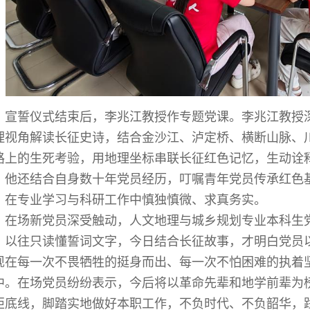
宣誓仪式结束后，李兆江教授作专题党课。李兆江教授
理视角解读长征史诗，结合金沙江、泸定桥、横断山脉、
路上的生死考验，用地理坐标串联长征红色记忆，生动诠
。他还结合自身数十年党员经历，叮嘱青年党员传承红色
，在专业学习与科研工作中慎独慎微、求真务实。
在场新党员深受触动，人文地理与城乡规划专业本科生
，以往只读懂誓词文字，今日结合长征故事，才明白党员
现在每一次不畏牺牲的挺身而出、每一次不怕困难的执着
中。在场党员纷纷表示，今后将以革命先辈和地学前辈为
矩底线，脚踏实地做好本职工作，不负时代、不负韶华，