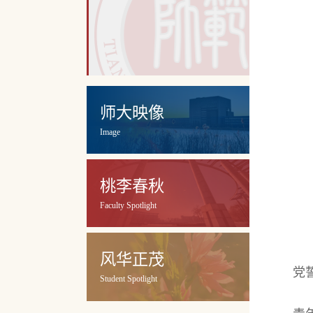
师大映像
Image
桃李春秋
Faculty Spotlight
风华正茂
党
Student Spotlight