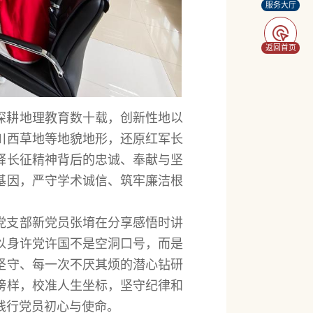
服务大厅
返回首页
深耕地理教育数十载，创新性地以
川西草地等地貌地形，还原红军长
释长征精神背后的忠诚、奉献与坚
基因，严守学术诚信、筑牢廉洁根
党支部新党员张堉在分享感悟时讲
以身许党许国不是空洞口号，而是
坚守、每一次不厌其烦的潜心钻研
榜样，校准人生坐标，坚守纪律和
践行党员初心与使命。