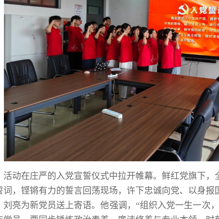
活动在庄严的入党宣誓仪式中拉开帷幕。鲜红党旗下，
誓词，铿锵有力的誓言回荡现场，许下忠诚向党、以身报
刘亮为新党员送上寄语。他强调，“组织入党一生一次，