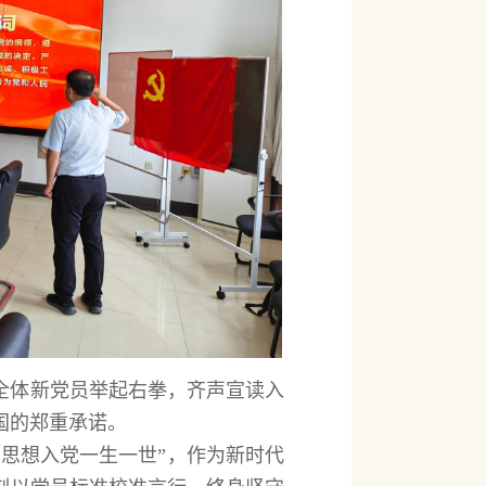
全体新党员举起右拳，齐声宣读入
国的郑重承诺。
思想入党一生一世”，作为新时代