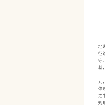
地
征
守
基
到
体
之
规