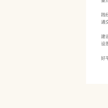
重
践
通
建
设
好