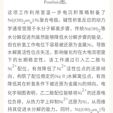
Pourbaix图。
这项工作利用室温一步电沉积策略制备了
Ni[(OH)
en
]/Ni复合电极。碱性析氢反应的动力
2
x
学通常受限于水分子解离步骤，传统Ni(OH)
等
2
水分解促进剂虽然能够降低水分解步骤的能垒，
但在析氢工作电位下容易被还原为金属Ni，导致
水解离活性位点失活，影响催化剂在大电流密度
下的长期稳定性。该工作通过引入乙二胺与
2+
2+
Ni
配位，有效降低了Ni
活性位点的还原倾
向，构筑了配位稳定的Ni(Ⅱ)水解离位点，有效
降低其在析氢条件下被还原为金属Ni的倾向。电
2+
化学相图表明，乙二胺配位能够将Ni
的还原电
2+
位负移，从热力学上抑制Ni
还原为Ni，从而维
持其促进水分解的能力。同时，Ni[(OH)
en
]与
2
x