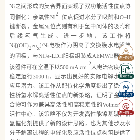
Ni之间形成的复合界面实现了双功能活性位点协
2+
同催化：亲氧性Ni
位点促进水分子吸附和O–H
键断裂，金属Ni位点则有利于氢中间体的吸附和
后续氢气生成。进一步地，该工作将
Ni[(OH)
en
]/Ni电极作为阴离子交换膜水电解槽
2
x
的阴极，与NiFe-LDH阳极组装成AEMWE器件。
返回顶部
-2
该器件可在室温下以500 mA cm
大电流密度连续
稳定运行3000 h，显示出良好的实际电解水制氢
通知公告
应用潜力。该工作从配位化学角度提出了稳定碱
性析氢水解离活性位点的新策略，证明了金属配
服务大厅
合物可作为兼具高活性和高稳定性的Volmer步骤
返回首页
活性中心。该策略不仅为开发高性能镍基碱性析
氢催化剂提供了新的设计思路，也为其他涉及水
分子解离过程的电催化反应活性位点构筑提供了